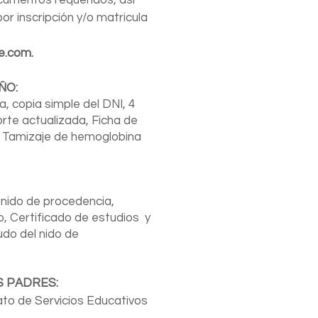
ocumentos requeridos, así
r inscripción y/o matricula
me.com
.
IÑO:
a, copia simple del DNI, 4
te actualizada, Ficha de
y Tamizaje de hemoglobina
 nido de procedencia,
o, Certificado de estudios y
do del nido de
S PADRES:
ato de Servicios Educativos