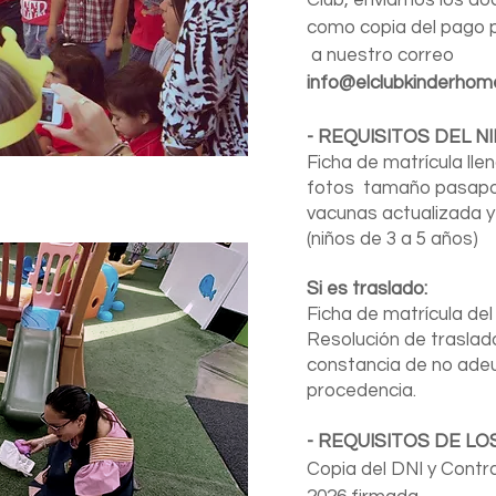
Club, enviarnos los d
como copia del pago po
a nuestro correo
info@elclubkinderho
- REQUISITOS DEL N
Ficha de matrícula llen
fotos tamaño pasapor
vacunas actualizada 
(niños de 3 a 5 años)
Si
es traslado:
F
icha de matrícula del
Resolución de traslad
constancia de no adeu
procedencia.
- REQUISITOS DE LO
Copia del DNI y Contr