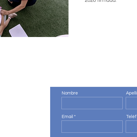
2026 firmada.
Home
¿Tienes alguna duda?.
Nombre
Apell
as Gardenias
Email
Telé
com