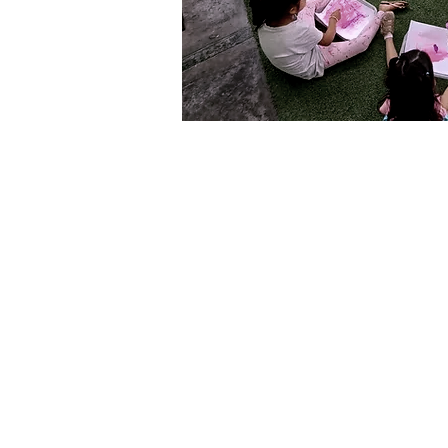
El Club Kinder 
Nido - Cuna - Jardín
Jr. Orejuelas 181 - Urb. L
Surco, Lima - Perú
(+51) 993 714 463
info@elclubkinderhome.